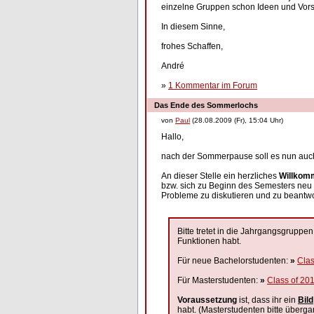
einzelne Gruppen schon Ideen und Vors
In diesem Sinne,
frohes Schaffen,
André
»
1 Kommentar im Forum
Das Ende des Sommerlochs
von
Paul
(28.08.2009 (Fr), 15:04 Uhr)
Hallo,
nach der Sommerpause soll es nun auch
An dieser Stelle ein herzliches
Willko
bzw. sich zu Beginn des Semesters neu 
Probleme zu diskutieren und zu beantwo
Bitte tretet in die Jahrgangsgruppen
Funktionen habt.
Für neue Bachelorstudenten:
»
Clas
Für Masterstudenten:
»
Class of 20
Voraussetzung
ist, dass ihr ein
Bild
habt. (Masterstudenten bitte überg