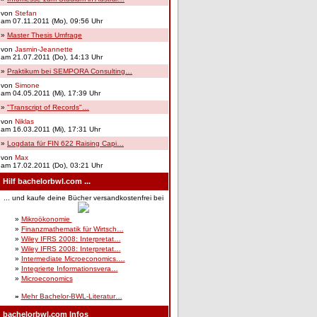
von
Stefan
am 07.11.2011 (Mo), 09:56 Uhr
»
Master Thesis Umfrage
von
Jasmin-Jeannette
am 21.07.2011 (Do), 14:13 Uhr
»
Praktikum bei SEMPORA Consulting…
von
Simone
am 04.05.2011 (Mi), 17:39 Uhr
»
"Transcript of Records"…
von
Niklas
am 16.03.2011 (Mi), 17:31 Uhr
»
Logdata für FIN 622 Raising Capi…
von
Max
am 17.02.2011 (Do), 03:21 Uhr
Hilf bachelorbwl.com ...
... und kaufe deine Bücher versandkostenfrei bei
»
Mikroökonomie
»
Finanzmathematik für Wirtsch…
»
Wiley IFRS 2008: Interpretat…
»
Wiley IFRS 2008: Interpretat…
»
Intermediate Microeconomics.…
»
Integrierte Informationsvera…
»
Microeconomics
»
Mehr Bachelor-BWL-Literatur…
bachelorbwl.com Infos