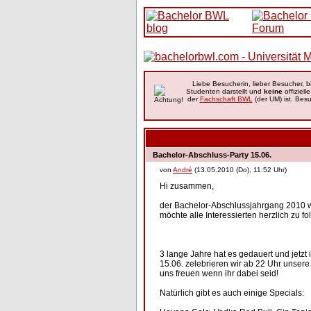
Liebe Besucherin, lieber Besucher, b
Studenten darstellt und
keine
offiziell
der
Fachschaft BWL
(der UM) ist. Besu
Bachelor-Abschluss-Party 15.06.
von
André
(13.05.2010 (Do), 11:52 Uhr)
Hi zusammen,
der Bachelor-Abschlussjahrgang 2010 w
möchte alle Interessierten herzlich zu f
3 lange Jahre hat es gedauert und jetzt
15.06. zelebrieren wir ab 22 Uhr unsere
uns freuen wenn ihr dabei seid!
Natürlich gibt es auch einige Specials: