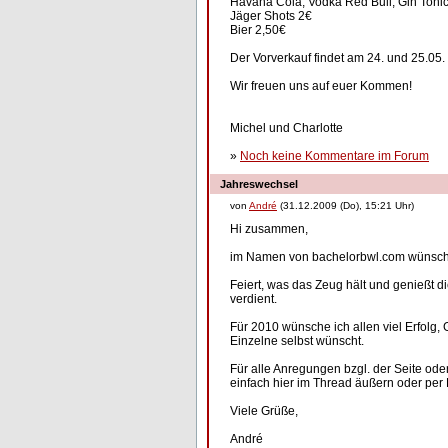
Havana Cola, Vodka Red Bull, Gin Tonic
Jäger Shots 2€
Bier 2,50€
Der Vorverkauf findet am 24. und 25.05.
Wir freuen uns auf euer Kommen!
Michel und Charlotte
»
Noch keine Kommentare im Forum
Jahreswechsel
von
André
(31.12.2009 (Do), 15:21 Uhr)
Hi zusammen,
im Namen von bachelorbwl.com wünsche 
Feiert, was das Zeug hält und genießt d
verdient.
Für 2010 wünsche ich allen viel Erfolg, 
Einzelne selbst wünscht.
Für alle Anregungen bzgl. der Seite ode
einfach hier im Thread äußern oder per
Viele Grüße,
André