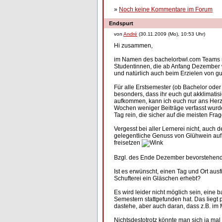
»
Noch keine Kommentare im Forum
Endspurt
von
André
(30.11.2009 (Mo), 10:53 Uhr)
Hi zusammen,
im Namen des bachelorbwl.com Teams mö
Studentinnen, die ab Anfang Dezember 
und natürlich auch beim Erzielen von 
Für alle Erstsemester (ob Bachelor ode
besonders, dass ihr euch gut akklimatis
aufkommen, kann ich euch nur ans Herz 
Wochen weniger Beiträge verfasst wurd
Tag rein, die sicher auf die meisten Fra
Vergesst bei aller Lernerei nicht, auch
gelegentliche Genuss von Glühwein auf
freisetzen
Bzgl. des Ende Dezember bevorstehend
Ist es erwünscht, einen Tag und Ort au
Schufterei ein Gläschen erhebt?
Es wird leider nicht möglich sein, eine 
Semestern stattgefunden hat. Das liegt p
dastehe, aber auch daran, dass z.B. im 
Nichtsdestotrotz könnte man sich ja m