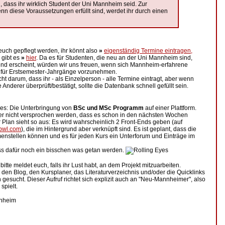
 dass ihr wirklich Student der Uni Mannheim seid. Zur
nn diese Voraussetzungen erfüllt sind, werdet ihr durch einen
euch gepflegt werden, ihr könnt also
»
eigenständig Termine eintragen,
 gibt es
»
hier
. Da es für Studenten, die neu an der Uni Mannheim sind,
rend erscheint, würden wir uns freuen, wenn sich Mannheim-erfahrene
 für Erstsemester-Jahrgänge vorzunehmen.
t darum, dass ihr - als Einzelperson - alle Termine eintragt, aber wenn
 Anderer überprüft/bestätigt, sollte die Datenbank schnell gefüllt sein.
res: Die Unterbringung von
BSc und MSc Programm
auf einer Plattform.
der nicht versprochen werden, dass es schon in den nächsten Wochen
r Plan sieht so aus: Es wird wahrscheinlich 2 Front-Ends geben (auf
bwl.com
), die im Hintergrund aber verknüpft sind. Es ist geplant, dass die
nstellen können und es für jeden Kurs ein Unterforum und Einträge im
uss dafür noch ein bisschen was getan werden.
tte meldet euch, falls ihr Lust habt, an dem Projekt mitzuarbeiten.
den Blog, den Kursplaner, das Literaturverzeichnis und/oder die Quicklinks
gesucht. Dieser Aufruf richtet sich explizit auch an "Neu-Mannheimer", also
spielt.
nnheim