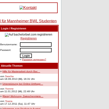
Login / Registrieren
Registrieren
Benutzername:
Passwort:
»
Passwort vergessen?
Aktuelle Themen
»
Hilfe für Masterarbeit durch Bac…
von
Sascha
am 18.09.2013 (Mi), 16:31 Uhr
»
Unterstützung bei Online-Umfrage…
von
Yvonne
am 11.01.2012 (Mi), 22:48 Uhr
»
[Biete] Wohnung- Zwieschenmiete…
von
Yoana
am 17.12.2011 (Sa), 11:47 Uhr
»
Infomesse zum Studium in Austral…