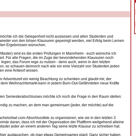
chte ich die Gelegenheit nicht auslassen und allen Studenten und
wieder von den bösen Klausuren gepeinigt werden, viel Erfolg beim Lernen
guten Ergebnissen wünschen.
r Master) sind es die ersten Prüfungen in Mannheim - euch wünsche ich
iert. Für alle Fragen, die im Zuge der bevorstehenden Klausuren noch
legen, das Forum rege zu nutzen - denn auch, wenn in den letzten
en, so schauen dennoch nach wie vor eine Vielzahl von Studenten jeden
gen eine Antwort wissen.
 der Adventszeit ein wenig Beachtung zu schenken und glaubt mir, der
 dem Weihnachtsmarkt kann in jedem Burn-Out-Gefährdeten neue Kräfte
en Semesterabschlusses möchte ich noch die Frage in den Raum stellen:
sfindig zu machen, an dem man gemeinsam (jeder, der möchte) auf die
bachelorbwl.com-Abschlussfete zu organisieren, wie sie in den letzten 3
rimär daran, dass ich mit der Organisation der Plattform weitgehend alleine
Master jeder an einem anderen Tag seine letzte Klausur zu schreiben hat.
al hier austauschen, ob man etwas Gemeinsames plant. Ganz sicher haben