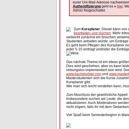
eurer Uni-Mail-Adresse nachweisen,
Authentifizierung
geht es
»
hier
. We
Admin freigeschaltet.
Zum
Kursplaner
: Dieser kann von 
bearbeiten und löschen
. Mehr Infos
vielleicht zunächst ein bisschen verwir
Studenten anbieten würde, um Einträge
Es geht beim Pflegen des Kursplaner nich
jeder 5-10 einträgt und/oder die Einträge
Das nächste Thema ist ein etwas größe
Dies wird geschehen, aber es kann lei
reibungslos implementiert sein wird. De
www.bachelorbwl.com
und
www.master
Masterstudenten sich die Kurse zusamme
Kursplaner gibt.
Wie man sich leicht vorstellen kann, m
Zum Abschluss der gewöhnliche Appell: bi
Insbesondere suchen wir Leute, die den 
aktualisieren. Auch Moderatoren werden 
nicht zögern, falls ihr mit dem Gedanken 
Viel Spaß beim Semesterbeginn in Ma