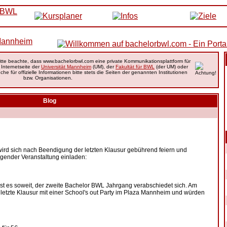
itte beachte, dass www.bachelorbwl.com eine private Kommunikationsplattform für
e Internetseite der
Universität Mannheim
(UM), der
Fakultät für BWL
(der UM) oder
che für offizielle Informationen bitte stets die Seiten der genannten Institutionen
bzw. Organisationen.
Blog
ird sich nach Beendigung der letzten Klausur gebührend feiern und
olgender Veranstaltung einladen:
 ist es soweit, der zweite Bachelor BWL Jahrgang verabschiedet sich. Am
 letzte Klausur mit einer School's out Party im Plaza Mannheim und würden