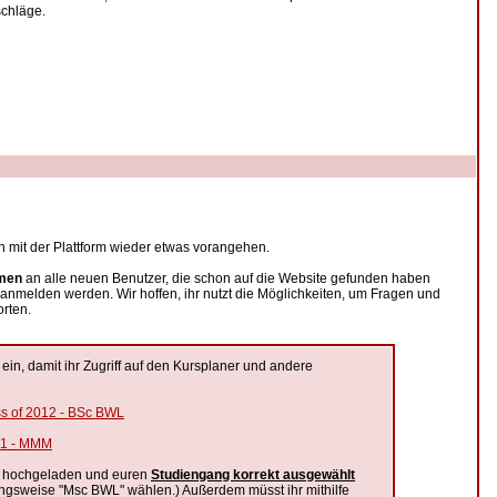
chläge.
 mit der Plattform wieder etwas vorangehen.
mmen
an alle neuen Benutzer, die schon auf die Website gefunden haben
anmelden werden. Wir hoffen, ihr nutzt die Möglichkeiten, um Fragen und
rten.
 ein, damit ihr Zugriff auf den Kursplaner und andere
s of 2012 - BSc BWL
11 - MMM
hochgeladen und euren
Studiengang korrekt ausgewählt
angsweise "Msc BWL" wählen.) Außerdem müsst ihr mithilfe